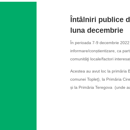
Întâlniri publice 
luna decembrie
În perioada 7-9 decembrie 2022 s
informare/conștientizare, ca part
comunităţi locale/factori interes
Acestea au avut loc la primăria B
comunei Topleț), la Primăria Cir
și la Primăria Teregova (unde au