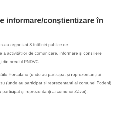
de informare/conștientizare în
-au organizat 3 întâlniri publice de
e a activităților de comunicare, informare și consiliere
aţi din arealul PNDVC.
ăile Herculane (unde au participat și reprezentanți ai
eșu (unde au participat și reprezentanți ai comunei Podeni)
 participat și reprezentanți ai comunei Zăvoi).