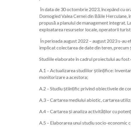
În data de 30 octombrie 2023, începând cu ora 1
Domogled Valea Cernei din Băile Herculane, în c
propusă a planului de management integrat. La ac
exploatarea resurselor locale, operatorii turistic
În perioada august 2022 – august 2023 s-au efe
implicat colectarea de date din teren, precum și
Studiile elaborate în cadrul proiectului au fost c
A.1 – Actualizarea studiilor științifice: Invent
monitorizare a acestora;
A.2 – Studiu științific privind obiectivele de
A.3 – Cartarea mediului abiotic, cartarea utiliză
A.4 – Cartarea și analiza activităților cu poten
A.5 – Elaborarea unui studiu socio-economic co