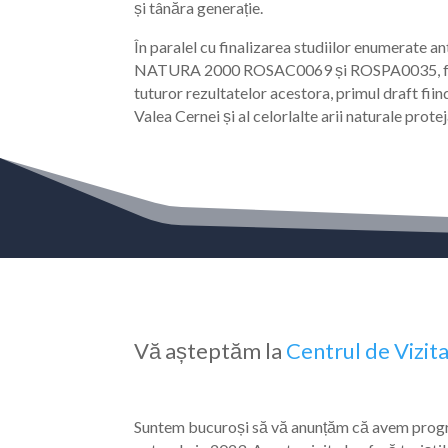
și tânăra generație.
În paralel cu finalizarea studiilor enumerate a
NATURA 2000 ROSAC0069 și ROSPA0035, fără zon
tuturor rezultatelor acestora, primul draft f
Valea Cernei și al celorlalte arii naturale prot
Vă așteptăm la
Centrul de Vizit
Suntem bucuroși să vă anunțăm că avem program