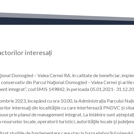
ctorilor interesați
onal Domogled – Valea Cernei RA, în calitate de beneficiar, imple
s conservativ din Parcul Naţional Domogled – Valea Cernei şi ariile 
ment integrat”, cod SMIS 149842, în perioada 05.01.2021- 31.12.2
ctombrie 2023, începând cu ora 10.00, la Administrația Parcului Na
rilor interesaţi din localităţile cu care interferează PNDVC și situr
se prin planul de management integrat. La întâlnire sunt așteptați pr
esurselor locale, operatorii turistici, autorităţile locale şi judeţen
zat studiile de fundamentare care stau la baza elaborării planului