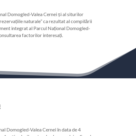
onal Domogled-Valea Cernei și al siturilor
vațiile naturale” ca rezultat al compilării
gement integrat al Parcul Național Domogled-
onsultarea factorilor interesați.
!
onal Domogled-Valea Cernei în data de 4