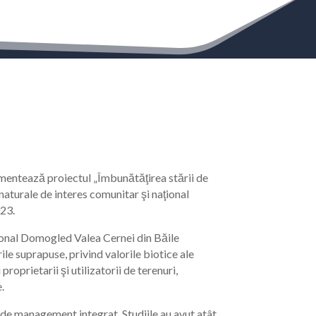
mentează proiectul „Îmbunătăţirea stării de
naturale de interes comunitar şi naţional
023.
țional Domogled Valea Cernei din Băile
ile suprapuse, privind valorile biotice ale
oprietarii şi utilizatorii de terenuri,
e.
 de management integrat. Studiile au avut atât