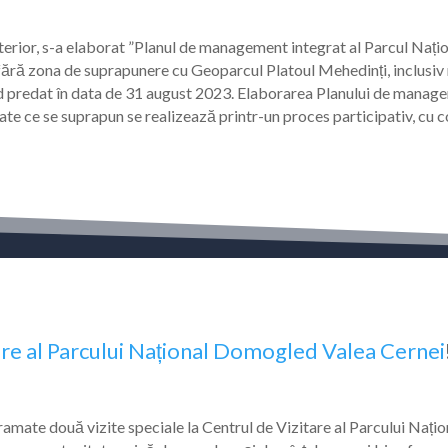
nterior, s-a elaborat ”Planul de management integrat al Parcul Nați
a de suprapunere cu Geoparcul Platoul Mehedinți, inclusiv rezer
iind predat în data de 31 august 2023. Elaborarea Planului de mana
ejate ce se suprapun se realizează printr-un proces participativ, cu c
are al Parcului Național Domogled Valea Cernei
ate două vizite speciale la Centrul de Vizitare al Parcului Nați