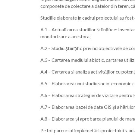
componete de colectare a datelor din teren, cât
Studiile elaborate în cadrul proiectului au fost c
A.1 – Actualizarea studiilor științifice: Invent
monitorizare a acestora;
A.2 – Studiu științific privind obiectivele de
A.3 – Cartarea mediului abiotic, cartarea utiliză
A.4 – Cartarea și analiza activităților cu poten
A.5 – Elaborarea unui studiu socio-economic co
A.6 – Elaborarea strategiei de vizitare pentru
A.7 – Elaborarea bazei de date GIS și a hărților
A.8 – Elaborarea și aprobarea planului de ma
Pe tot parcursul implemetării proiectului s-au a