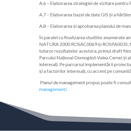
A.6 – Elaborarea strategiei de vizitare pentru
A.7 – Elaborarea bazei de date GIS și a hărților
A.8 – Elaborarea și aprobarea planului de ma
În paralel cu finalizarea studiilor enumerate a
NATURA 2000 ROSAC0069 și ROSPA0035, fără zon
tuturor rezultatelor acestora, primul draft fi
Parcului Național Domogled-Valea Cernei și al a
interesați. Pe parcursul implementării proiect
și a factorilor interesați, cu accent pe comunită
Planul de management propus poate fi consultat
management/
.