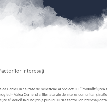
factorilor interesați
a Cernei, în calitate de beneficiar al proiectului “Îmbunătățirea st
gled – Valea Cernei și ariile naturale de interes comunitar și națio
ă aducă la cunoștința publicului și a factorilor interesați detalii 