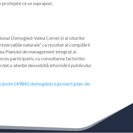
e protejate ce se suprapun;
țional Domogled-Valea Cernei și al siturilor
vațiile naturale” ca rezultat al compilării
area Planului de management integrat al
oces participativ, cu consultarea factorilor
rdat o atenție deosebită informării publicului
://poim149842.domogled.ro/proiect/plan-de-