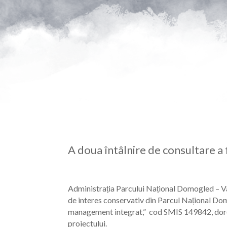
A doua întâlnire de consultare a 
Administrația Parcului Național Domogled – Vale
de interes conservativ din Parcul Național Domo
management integrat,” cod SMIS 149842, dorește s
proiectului.