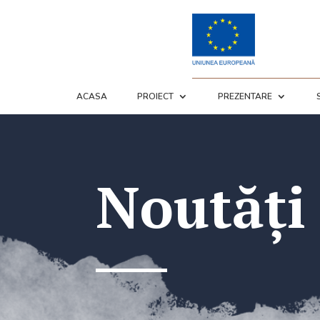
ACASA
PROIECT
PREZENTARE
Noutăți