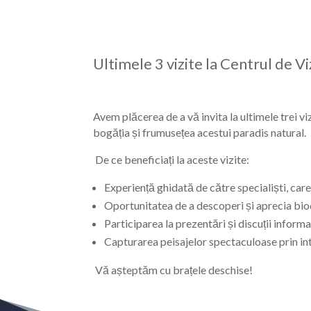
Ultimele 3 vizite la Centrul de V
Avem plăcerea de a vă invita la ultimele trei 
bogăția și frumusețea acestui paradis natural.
De ce beneficiați la aceste vizite:
Experiență ghidată de către specialiști, ca
Oportunitatea de a descoperi și aprecia biod
Participarea la prezentări și discuții inform
Capturarea peisajelor spectaculoase prin int
Vă așteptăm cu brațele deschise!