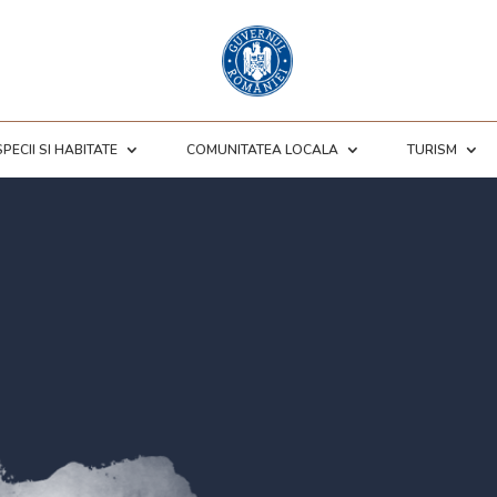
SPECII SI HABITATE
COMUNITATEA LOCALA
TURISM