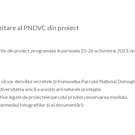
izitare al PNDVC din proiect
vizite din proiect, programate în perioada 25-26 octombrie 2023, u
re vă vor dezvălui secretele și frumusețea Parcului Național Domog
iversitatea unică a acestei arii naturale protejate.
ative legate de proiectele parcului privind conservarea mediului.
ermediul fotografiilor și al documentării.