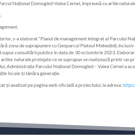
 Parcul Național Domogled-Valea Cernei, împreună cu ariile natural
;
nagement.
nterior, s-a elaborat ”Planul de management integrat al Parcului Na
a de suprapunere cu Geoparcul Platoul Mehedinți, inclusiv rezer
ind supus consultării publice în data de 30 octombrie 2023. Elabor
riilor naturale protejate ce se suprapun se realizează printr-un pr
ului, Administrația Parcului Național Domogled – Valea Cernei a aco
țile locale și tânăra generație.
 și analizat pe pagina web oficială a proiectului, la adresa:
https