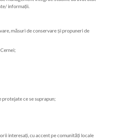
te/ informații.
servare, măsuri de conservare și propuneri de
 Cernei;
e protejate ce se suprapun;
orii interesați, cu accent pe comunități locale