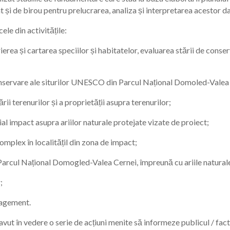
 și de birou pentru prelucrarea, analiza și interpretarea acestor da
ele din activitățile:
arierea și cartarea speciilor și habitatelor, evaluarea stării de con
 conservare ale siturilor UNESCO din Parcul Național Domoled-Valea
rii terenurilor și a proprietății asupra terenurilor;
țial impact asupra ariilor naturale protejate vizate de proiect;
mplex în localitățil din zona de impact;
 Parcul Național Domogled-Valea Cernei, împreună cu ariile natural
;
nagement.
vut în vedere o serie de acțiuni menite să informeze publicul / fact