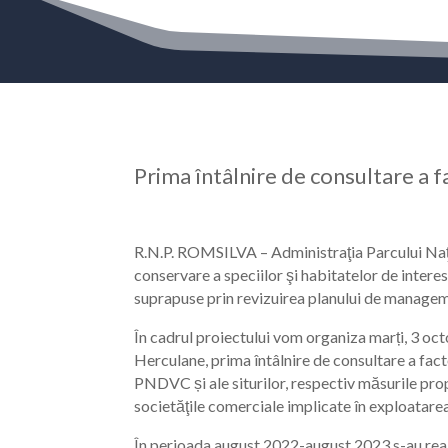
Prima întâlnire de consultare a fa
R.N.P. ROMSILVA – Administraţia Parcului Naţi
conservare a speciilor şi habitatelor de intere
suprapuse prin revizuirea planului de manage
În cadrul proiectului vom organiza marți, 3 o
Herculane, prima întâlnire de consultare a facto
PNDVC și ale siturilor, respectiv măsurile propu
societăţile comerciale implicate în exploatarea r
În perioada august 2022-august 2023 s-au reali