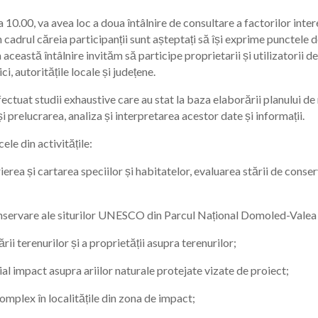
0.00, va avea loc a doua întâlnire de consultare a factorilor interes
adrul căreia participanții sunt așteptați să își exprime punctele de 
eastă întâlnire invităm să participe proprietarii și utilizatorii de
i, autoritățile locale și județene.
ctuat studii exhaustive care au stat la baza elaborării planului d
 prelucrarea, analiza și interpretarea acestor date și informații.
ele din activitățile:
arierea și cartarea speciilor și habitatelor, evaluarea stării de con
 conservare ale siturilor UNESCO din Parcul Național Domoled-Valea
rii terenurilor și a proprietății asupra terenurilor;
țial impact asupra ariilor naturale protejate vizate de proiect;
mplex în localitățile din zona de impact;