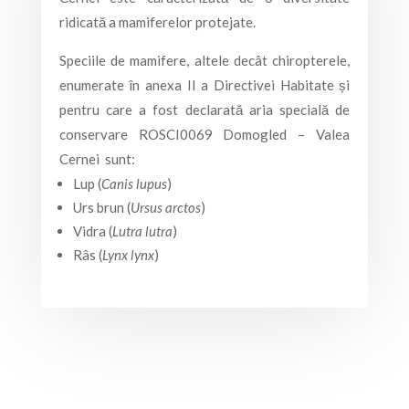
ridicată a mamiferelor protejate.
Speciile de mamifere, altele decât chiropterele,
enumerate în anexa II a Directivei Habitate și
pentru care a fost declarată aria specială de
conservare ROSCI0069 Domogled – Valea
Cernei sunt:
Lup (
Canis lupus
)
Urs brun (
Ursus arctos
)
Vidra (
Lutra lutra
)
Râs (
Lynx lynx
)