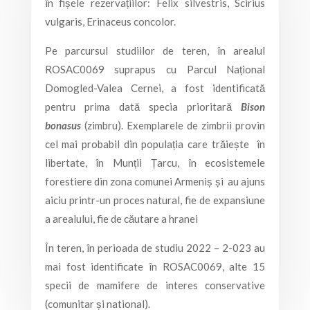
în fișele rezervațiilor: Felix silvestris, Scirius
vulgaris, Erinaceus concolor.
Pe parcursul studiilor de teren, în arealul
ROSAC0069 suprapus cu Parcul Național
Domogled-Valea Cernei, a fost identificată
pentru prima dată specia prioritară
Bison
bonasus
(zimbru). Exemplarele de zimbrii provin
cel mai probabil din populația care trăiește în
libertate, în Munții Țarcu, în ecosistemele
forestiere din zona comunei Armeniș și au ajuns
aiciu printr-un proces natural, fie de expansiune
a arealului, fie de căutare a hranei
În teren, în perioada de studiu 2022 – 2-023 au
mai fost identificate în ROSAC0069, alte 15
specii de mamifere de interes conservative
(comunitar și national).